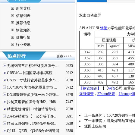
新闻导航
双击自动滚屏
信息列表
推荐信息
API APEC 5L
钢管
力学性能和化学
钢管知识
钢种
力学
价格行情
屈服强度
行业资讯
MPa
kg/mm²
MPa
X42
289
29.5
413
热点排行
更多>>>>
X52
358
36.5
455
X56
386
39.4
489
无缝钢管常用标准/材质及牌号…
9225
X60
413
42.1
517
GB5310--中国国家标准//高压…
9212
X65
448
45.7
530
DN25一寸镀锌管外径是多少?5…
9028
X70
482
49.2
565
100*100*8 方管每米重量|方管…
8712
【钢管知识】
【【
钢管
公司 主营业
无缝钢管
，
27simn钢管
，
12crmog
DN50镀锌管多少钱一米？镀锌…
8470
拉制黄铜管的牌号有H62、H68…
7447
精密无缝钢管》1寸镀锌管每根…
7038
上一条新闻：
150*20方钢管一
20#45#精密管【一公分等于多…
6991
下一条新闻：
螺旋焊管与直缝焊
精密无缝钢管，结构低中压锅…
6839
返回上级新闻
Q215、Q235、Q345B合金钢管屈…
6780