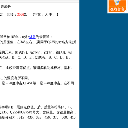
钢管成分
2/24 阅读：
3096
次 【字体：
大
中
小
】
通常称16Mn，此种
材质
为最普通；
服值，在345左右。(类同于Q235的命名方法)并
钒(V)、铌(Nb)、钛(Ti)、铝(Al)、钼
45A、B、C、D、E，Q390A、B、C、D、E，
广、比较经济等优点。该钢多轧制成板材、型材、
是冲击的温度有所不同。
，是－20度冲击;Q345E级，是－40度冲击。在不同
点的字母(Q)、屈服点数值、质、质量等符号(A、B、
235、Q255和Q275牌号大，含碳量、含锰量越高，
315—430、335—450、375—500、410