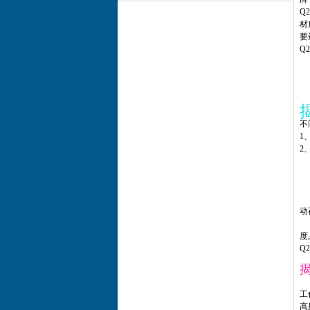
Q
材
要
Q
不
1
2
Q
Q
Q
Q
动
根
度
Q
用
工