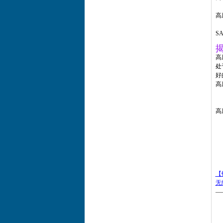
径
高
1
SA
高
处
好
高
高
高
高
G
G
A
A
A
D
【
无
—