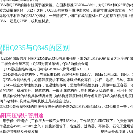
235A和Q235B的钢材皆属于碳素钢。在国家标准GB700—88中，对Q235A和Q235
质含碳量在0.14—0.22﹪之间；Q235B的材质不做冲击实验，而是常做温冲击实验，
远远优于材质为Q235A的钢材。一般情况下，钢厂在成品型材出厂之前都在标识牌
235A，还是Q235B，或其他材质。
揭阳Q235与Q345的区别
同:
、Q235的屈服强度下限为235MPa,Q345的屈服强度下限为345MPa(Q的意义为汉字
、二者合金含量不同：Q235为普通碳钢，Q345为低合金钢
235是碳素结构钢,与旧标准GB700-79牌号对照A3、C3
345是低合金结构钢，与旧标准1591-88牌号对照12MnV、16Mn 16MnRE、18Nb、1
235--金属结构件，心部强度要求不高的渗碳或氰化零件，拉杆、连杆、吊钩、车
345--综合力学性能良好，低温性能亦可，塑性和焊接性良好，用做中低压容器、
荷的结构、机械零件、建筑结构、一般金属结构件，热轧或正火状态使用，可用于-4
据你设计的结构具体情况来定. 如结构是强度控制,可考虑采用Q345 如结构是刚度控制,
,可节省材料. 具体选用可从以上几点综合比较。
235\Q345是根据钢材的屈服强度来分的即分别为235MPa和345MPa，Q345稍贵一
揭阳高压锅炉管用途
于低中压锅炉（工作压力一般不大于5.88Mpa，工作温度在450℃以下）的受热面管
作温度在450℃～650℃之间）的受热面管子、省煤器、过热器、再热器、石化工业用
高压锅炉管规格及外观质量 规格及外观质量：GB5310-9