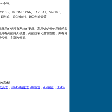
0mm不等。
VTiB、10Cr9Mo1VNb、SA210A1、SA210C、
Ⅲ、15Mo3、13CrMo44、10CrMo910等
管所用的钢种有严格的要求。高压锅炉管使用时经常
管具有高的持久强度，高的抗氧化腐蚀性能，并有良
导气管、主蒸汽管等。
的需求!
光亮管
，
20#45#精密管
20#钢管
，
45#钢管
，
Q345b