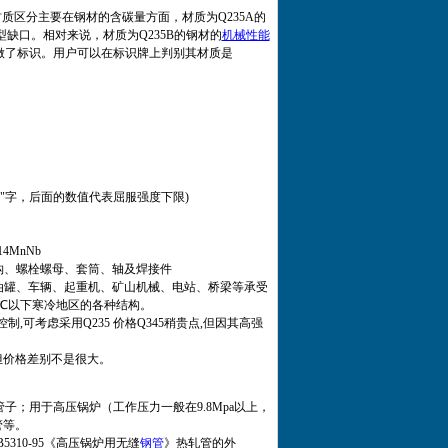
B的材质区分主要在钢材的含碳量方面，材质为Q235A的
V型缺口。相对来说，材质为Q235B的钢材的
机械性能
上做了标识。用户可以在标识牌上判别其材质是
的"屈"字，后面的数值代表屈服强度下限)
4MnNb
钩、螺栓螺母、套筒、轴及焊接件
油罐、车辆、起重机、矿山机械、电站、桥梁等承受
0℃以下寒冷地区的各种结构。
可考虑采用Q235 价格Q345稍贵点,但因其高强
些，但价格差别不是很大。
子；用于高压锅炉（工作压力一般在9.8Mpa以上，
管等。
5《高压锅炉用无缝
钢管
》热轧管的外