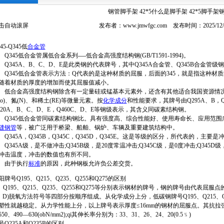
钢管脚手架 42*5什么是脚手架 42*5脚手架
击自动滚屏
发布者：www.jmwfgc.com 发布时间：2025/1
45-Q345低
合金管
345低合金管属低合金系列----低合金高强度结构钢(GB/T1591-1994)。
345A、B、C、D、E是此类钢的代表牌号，其中Q345A合金管、Q345B合金管级钢
345低合金管表示方法：Q代表的是这种材质的屈服，后面的345，就是指这种材质的屈
随着材质的厚度的增加而使其屈服值减小。
合金高强度结构钢除含有一定量硅或锰基本元素外，还含有其他适合我国资源情况的元素。如
Mo)、氮(N)、和稀土(RE)等微量元素。按
化学成分
和性能要求，其牌号由Q295A、B，Q3
420A、B、C、D、E，Q460C、D、E等钢级表示，其含义同碳素结构钢。
345低合金管同碳素结构钢比。具有强度高、综合性能好、使用寿命长、应用范围
缝钢管
等，被广泛用于桥梁、船舶、锅炉、车辆及重要建筑结构中。
345A，Q345B，Q345C，Q345D，Q345E。这是等级的区分，所代表的，主要
345A级，是不做冲击;Q345B级，是20度常温冲击;Q345C级，是0度冲击;Q345D级
冲击温度，冲击的数值也有所不同。
由于执行
标准
的原因，此种钢板允许负公差交货。
阳牌号Q195、Q215、Q235、Q255和Q275的区别
195、Q215、Q235、Q255和Q275等分别表示钢材的牌号，钢的牌号由代表屈服
、D)脱氧方法符号等四部分按顺序组成。从化学成分上分，低碳钢牌号Q195、Q215、Q
塑性就越稳定。从力学性能上分，以上牌号表示厚度≤16mm的钢材的屈服点。其抗拉强度分别为：
50、490—630(obN/mm2);qi其伸长率分别为：33、31、26、24、20(0.5﹪)
号Q235A和Q235B的区别