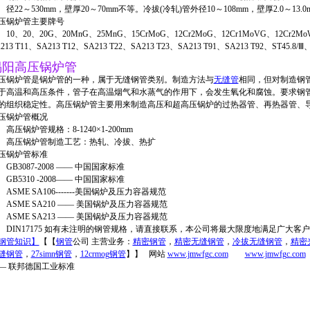
22～530mm，壁厚20～70mm不等。冷拔(冷轧)管外径10～108mm，壁厚2.0～13.
压锅炉管主要牌号
0、20、20G、20MnG、25MnG、15CrMoG、12Cr2MoG、12Cr1MoVG、12Cr2MoW
213 T11、SA213 T12、SA213 T22、SA213 T23、SA213 T91、SA213 T92、ST45.8/
揭阳高压锅炉管
压锅炉管是锅炉管的一种，属于无缝钢管类别。制造方法与
无缝管
相同，但对制造钢
于高温和高压条件，管子在高温烟气和水蒸气的作用下，会发生氧化和腐蚀。要求钢
的组织稳定性。高压锅炉管主要用来制造高压和超高压锅炉的过热器管、再热器管、
压锅炉管概况
压锅炉管规格：8-1240×1-200mm
压锅炉管制造工艺：热轧、冷拔、热扩
压锅炉管标准
B3087-2008 —— 中国国家标准
B5310 -2008—— 中国国家标准
SME SA106-------美国锅炉及压力容器规范
SME SA210 —— 美国锅炉及压力容器规范
SME SA213 —— 美国锅炉及压力容器规范
IN17175 如有未注明的钢管规格，请直接联系，本公司将最大限度地满足广大客户
钢管知识】
【【
钢管
公司 主营业务：
精密钢管
，
精密无缝钢管
，
冷拔无缝钢管
，
精密
缝钢管
，
27simn钢管
，
12crmog钢管
】】
网站
www.jmwfgc.com
www.jmwfgc.com
— 联邦德国工业标准