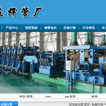
|
产品中心
|
现货资源
|
钢管知识
|
价格行情
|
行业资讯
|
生
外径×壁厚:
mm×
mm 材质:
标准:
价格行情
您当前位置:
首页
/ 价格行情 