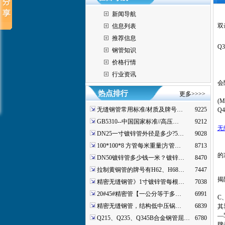
新闻导航
双
信息列表
推荐信息
Q3
钢管知识
Q
价格行情
Q
Q
行业资讯
会
低
热点排行
更多>>>>
(
无缝钢管常用标准/材质及牌号…
9225
Q
Q
GB5310--中国国家标准//高压…
9212
无
DN25一寸镀锌管外径是多少?5…
9028
Q
100*100*8 方管每米重量|方管…
8713
Q
的
DN50镀锌管多少钱一米？镀锌…
8470
拉制黄铜管的牌号有H62、H68…
7447
揭
精密无缝钢管》1寸镀锌管每根…
7038
Q
20#45#精密管【一公分等于多…
6991
C
精密无缝钢管，结构低中压锅…
6839
其
—5
Q215、Q235、Q345B合金钢管屈…
6780
牌