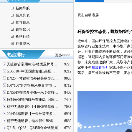
新闻导航
双击自动滚屏
信息列表
推荐信息
钢管知识
环保管控常态化，螺旋钢管行
价格行情
近年来，国内环保管控力度持续加
行业资讯
旋钢管行业迎来洗牌，中小型厂家
升，行业产能结构不断优化，逐步
热点排行
更多>>>>
据悉，近期国内多地环保部门开展
标、未完成整改的厂家，采取停产
无缝钢管常用标准/材质及牌号…
9225
家中小型
螺旋钢管厂
家因环保不达
GB5310--中国国家标准//高压…
9212
落后、废气处理设施不完善、废水
DN25一寸镀锌管外径是多少?5…
9028
100*100*8 方管每米重量|方管…
8712
DN50镀锌管多少钱一米？镀锌…
8469
拉制黄铜管的牌号有H62、H68…
7447
精密无缝钢管》1寸镀锌管每根…
7038
20#45#精密管【一公分等于多…
6991
精密无缝钢管，结构低中压锅…
6839
Q215、Q235、Q345B合金钢管屈…
6780