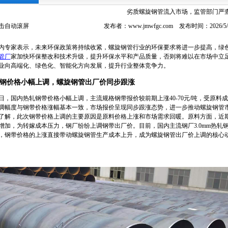
劣质螺旋钢管流入市场，监管部门严
击自动滚屏
发布者：www.jmwfgc.com 发布时间：2026/
内专家表示，未来环保政策将持续收紧，螺旋钢管行业的环保要求将进一步提高，绿
管厂
家加快环保整改和技术升级，提升环保水平和产品质量，否则将难以在市场中立
业向高端化、绿色化、智能化方向发展，提升行业整体竞争力。
钢价格小幅上调，螺旋钢管出厂价同步跟涨
日，国内热轧钢带价格小幅上调，主流规格钢带报价较前期上涨40-70元/吨，受原
调幅度与钢带价格涨幅基本一致，市场报价呈现同步跟涨态势，进一步推动螺旋钢管
了解，此次钢带价格上调的主要原因是原料价格上涨和市场需求回暖。原料方面，近
增加，为转嫁成本压力，钢厂纷纷上调钢带出厂价。目前，国内主流钢厂3.0mm热轧钢带出厂价
，钢带价格的上涨直接带动螺旋钢管生产成本上升，成为螺旋钢管出厂价上调的核心