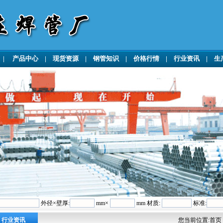
|
产品中心
|
现货资源
|
钢管知识
|
价格行情
|
行业资讯
|
生
外径×壁厚:
mm×
mm 材质:
标准:
行业资讯
您当前位置:
首页