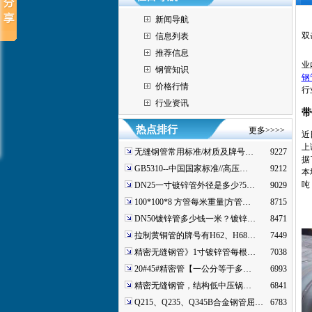
新闻导航
双
信息列表
推荐信息
业
钢管知识
钢
价格行情
行
行业资讯
带
热点排行
更多>>>>
近
上
无缝钢管常用标准/材质及牌号…
9227
据
GB5310--中国国家标准//高压…
9212
本
吨
DN25一寸镀锌管外径是多少?5…
9029
100*100*8 方管每米重量|方管…
8715
DN50镀锌管多少钱一米？镀锌…
8471
拉制黄铜管的牌号有H62、H68…
7449
精密无缝钢管》1寸镀锌管每根…
7038
20#45#精密管【一公分等于多…
6993
精密无缝钢管，结构低中压锅…
6841
Q215、Q235、Q345B合金钢管屈…
6783