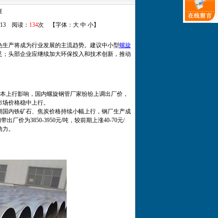
查
5/13 阅读：
134
次 【字体：
大
中
小
】
色生产将成为行业发展的主流趋势。建议中小型
螺旋
足；头部企业应继续加大环保投入和技术创新，推动
料成本上行影响，国内螺旋钢管厂家纷纷上调出厂价，
市场价格稳中上行。
期国内铁矿石、焦炭价格持续小幅上行，钢厂生产成
为3850-3950元/吨，较前期上涨40-70元/
动力。