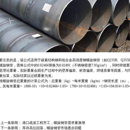
要注意的是，该公式适用于碳素结构钢和低合金高强度钢螺旋钢管（如Q235B、Q355B、L
螺旋钢管，需将公式中的0.02466替换为0.02491（不锈钢密度7.93g/cm³），
是理论重量，实际重量会因生产过程中的壁厚偏差、材质偏差、焊缝质量等因素，与理论
量估算，实际结算以过磅重量为准。
根螺旋钢管总重量的计算公式为：总重量（kg）=每米重量（kg/m）×钢管长度（m）。例如
其每米重量=（800-10）×10×0.02466×1.05≈（790×10×0.02466）×1.05≈194.814×1.05≈
上一条新闻：
港口疏浚工程开工，螺旋钢管需求量激增
下一条新闻：
库存高位回落，螺旋钢管市场逐步回暖