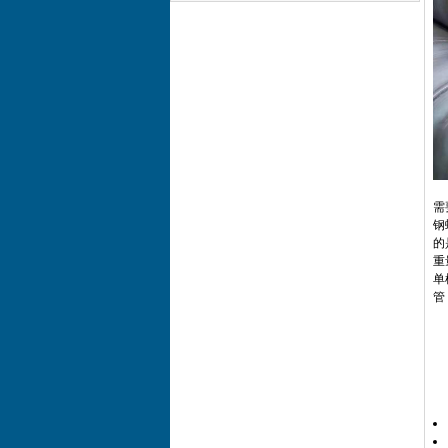
需
钢
的
重
单
管，