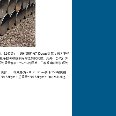
245等），钢材密度按7.85g/cm³计算；若为不锈
同时焊缝重量系数可根据实际焊缝情况调整。此外，公式计算
重量存在±3%-5%的误差，工程采购时可按理论
，一根规格为φ800×10×12m的Q235B螺旋钢
204.55kg/m；总重量=204.55kg/m×12m≈2454.6kg。