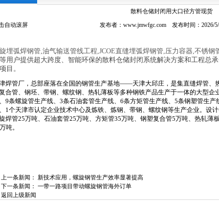
散料仓储封闭用大口径方管现货
击自动滚屏
发布者：www.jmwfgc.com 发布时间：2026/
旋埋弧焊钢管,油气输送管线工程,JCOE直缝埋弧焊钢管,压力容器,不锈钢
等用户提供超大跨度、智能环保的散料仓储封闭系统解决方案和工程总承
项目。
津焊管厂，总部座落在全国的钢管生产基地——天津大邱庄，是集直缝焊管、
复合管、钢坯、带钢、螺纹钢、热轧薄板等多种钢铁产品生产于一体的大型企业
、9条螺旋管生产线、3条石油套管生产线、6条方矩管生产线、5条钢塑管生产
、1个天津市认定企业技术中心及炼铁、炼钢、带钢、螺纹钢等生产企业。设计年
旋焊管25万吨、石油套管25万吨、方矩管35万吨、钢塑复合管5万吨、热轧薄板2
0万吨。
上一条新闻：
新技术应用，螺旋钢管生产效率显著提高
下一条新闻：
一带一路项目带动螺旋钢管海外订单
返回上级新闻