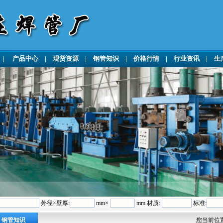
|
产品中心
|
现货资源
|
钢管知识
|
价格行情
|
行业资讯
|
生
外径×壁厚:
mm×
mm 材质:
标准:
钢管知识
您当前位置