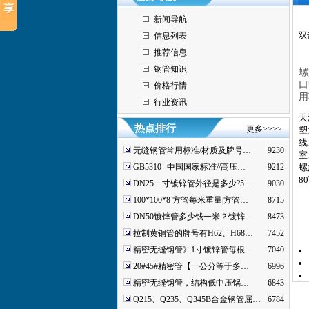
新闻导航
双
信息列表
推荐信息
钢管知识
螺
口
价格行情
用
行业资讯
天
热点排行
更多>>>>
塑
线
无缝钢管常用标准/材质及牌号…
9230
室
GB5310--中国国家标准//高压…
9212
螺
8
DN25一寸镀锌管外径是多少?5…
9030
100*100*8 方管每米重量|方管…
8715
DN50镀锌管多少钱一米？镀锌…
8473
拉制黄铜管的牌号有H62、H68…
7452
精密无缝钢管》1寸镀锌管每根…
7040
20#45#精密管【一公分等于多…
6996
精密无缝钢管，结构低中压锅…
6843
Q215、Q235、Q345B合金钢管屈…
6784