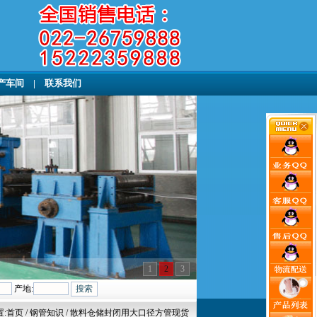
产车间
|
联系我们
1
2
3
产地:
:
首页
/ 钢管知识 / 散料仓储封闭用大口径方管现货