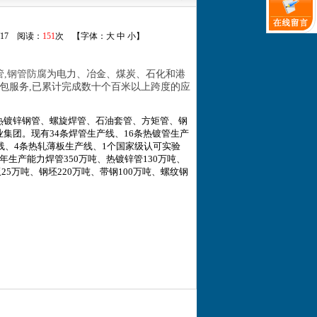
5/17 阅读：
151
次 【字体：
大
中
小
】
管,钢管防腐
为电力、冶金、煤炭、石化和港
包服务
,已累计完成数十个百米以上跨度的应
热镀锌钢管、螺旋焊管、石油套管、方矩管、钢
集团。现有34条焊管生产线、16条热镀管生产
线、4条热轧薄板生产线、1个国家级认可实验
生产能力焊管350万吨、热镀锌管130万吨、
5万吨、钢坯220万吨、带钢100万吨、螺纹钢