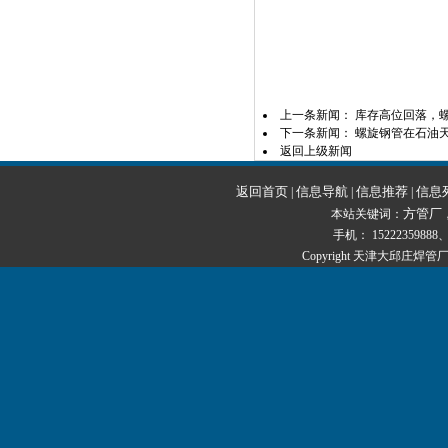
上一条新闻：
库存高位回落，
下一条新闻：
螺旋钢管在石油
返回上级新闻
返回首页
信息导航
信息推荐
信息
|
|
|
方管厂
本站关键词：
手机： 15222359888、1
Copyright 天津大邱庄