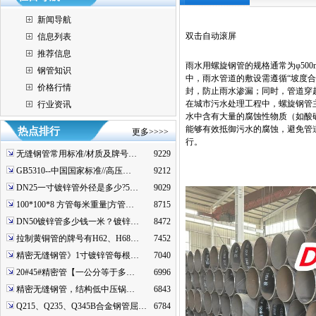
新闻导航
双击自动滚屏
信息列表
推荐信息
雨水用螺旋钢管的规格通常为φ50
钢管知识
中，雨水管道的敷设需遵循“坡度
价格行情
封，防止雨水渗漏；同时，管道穿
在城市污水处理工程中，螺旋钢管
行业资讯
水中含有大量的腐蚀性物质（如酸
能够有效抵御污水的腐蚀，避免管
热点排行
更多>>>>
行。
无缝钢管常用标准/材质及牌号…
9229
GB5310--中国国家标准//高压…
9212
DN25一寸镀锌管外径是多少?5…
9029
100*100*8 方管每米重量|方管…
8715
DN50镀锌管多少钱一米？镀锌…
8472
拉制黄铜管的牌号有H62、H68…
7452
精密无缝钢管》1寸镀锌管每根…
7040
20#45#精密管【一公分等于多…
6996
精密无缝钢管，结构低中压锅…
6843
Q215、Q235、Q345B合金钢管屈…
6784