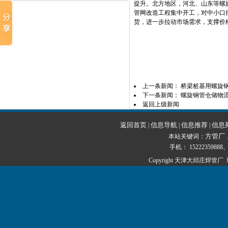
提升。北方地区，河北、山东等螺旋
管网改造工程集中开工，对中小口
货，进一步拉动市场需求，支撑价
上一条新闻：
桥梁桩基用螺旋
下一条新闻：
螺旋钢管仓储物
返回上级新闻
返回首页
信息导航
信息推荐
信息
|
|
|
方管厂
本站关键词：
手机： 15222359888、1
Copyright 天津大邱庄焊