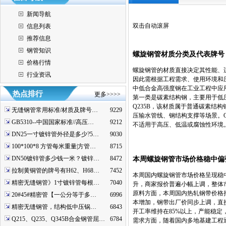
新闻导航
双击自动滚屏
信息列表
推荐信息
钢管知识
螺旋钢管材质分类及代表牌号
价格行情
螺旋钢管的材质直接决定其性能、
行业资讯
因此需根据工程需求、使用环境和
中低合金高强度钢在工业工程中应
热点排行
更多>>>>
第一类是碳素结构钢，主要用于低
Q235B，该材质属于普通碳素结构
无缝钢管常用标准/材质及牌号…
9229
压输水管线、钢结构支撑等场景。
GB5310--中国国家标准//高压…
9212
不适用于高压、低温或腐蚀性环境
DN25一寸镀锌管外径是多少?5…
9030
100*100*8 方管每米重量|方管…
8715
DN50镀锌管多少钱一米？镀锌…
8472
本周螺旋钢管市场价格稳中偏
拉制黄铜管的牌号有H62、H68…
7452
本周国内螺旋钢管市场价格呈现稳
精密无缝钢管》1寸镀锌管每根…
7040
升，商家报价普遍小幅上调，整体
原料方面，本周国内热轧钢带价格持
20#45#精密管【一公分等于多…
6996
本增加，钢带出厂价同步上调，直
精密无缝钢管，结构低中压锅…
6843
开工率维持在85%以上，产能稳
Q215、Q235、Q345B合金钢管屈…
6784
需求方面，随着国内多地基建工程