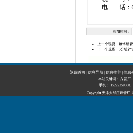
电 话：022-8
添加时间：
上一个现货：
镀锌钢管
下一个现货：
6分镀锌
返回首页
信息导航
信息推荐
信息
|
|
|
方管厂
本站关键词：
手机： 15222359888、1
Copyright 天津大邱庄焊