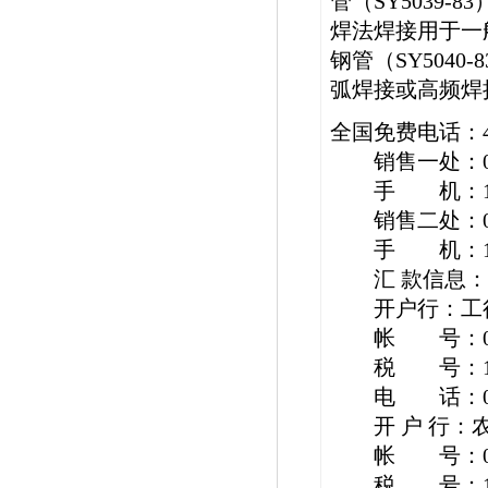
管（SY5039
焊法焊接用于一
钢管（SY504
弧焊接或高频焊
全国免费电话：40
销售一处：022－
手 机：13920
销售二处：022－
手 机：153201
汇 款信息： 
开户行：工行
帐 号：030201
税 号：12011
电 话：022-8
开 户 行：农
帐 号：02-040
税 号：12011