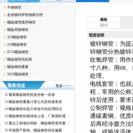
不锈钢管
友发镀锌焊管独家代理
规格
螺旋缝埋弧焊钢管
22×2
螺旋焊接钢管
现货说明
325螺旋钢管
镀锌钢管：为提
219螺旋钢管
锌钢管分热镀锌
9711螺旋钢管
吹氧焊管：用作
螺旋钢管供应商
寸八种。用08、1
螺旋钢管重量
5037螺旋钢管
处理。
电线套管：也就
最新信息
更多>>>>
程，常用的公称
最新螺旋钢管批发价格一览表
锌后使用，要求
螺旋钢管重量计算公式及快速查表
公制焊管：规格
螺旋钢管在热力管道中的应用特点
通碳素钢、优质
螺旋钢管价格持续上涨，厂家调价通…
后再经冷拨方法
重点工程项目招标，螺旋钢管需求量…
环保限产影响，螺旋钢管供应偏紧
轴，或输送流体