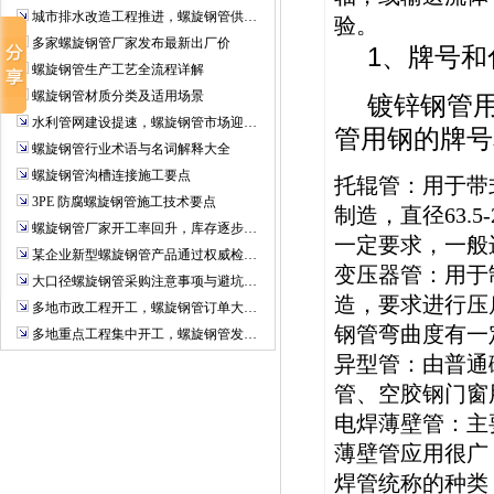
城市排水改造工程推进，螺旋钢管供…
验。
多家螺旋钢管厂家发布最新出厂价
1、牌号和
螺旋钢管生产工艺全流程详解
螺旋钢管材质分类及适用场景
镀锌钢管用
水利管网建设提速，螺旋钢管市场迎…
管用钢的牌号
螺旋钢管行业术语与名词解释大全
螺旋钢管沟槽连接施工要点
托辊管：用于带式
3PE 防腐螺旋钢管施工技术要点
制造，直径63.
螺旋钢管厂家开工率回升，库存逐步…
一定要求，一般
某企业新型螺旋钢管产品通过权威检…
变压器管：用于
大口径螺旋钢管采购注意事项与避坑…
造，要求进行压
多地市政工程开工，螺旋钢管订单大…
钢管弯曲度有一
多地重点工程集中开工，螺旋钢管发…
异型管：由普通
管、空胶钢门窗
电焊薄壁管：主
薄壁管应用很广
焊管统称的种类