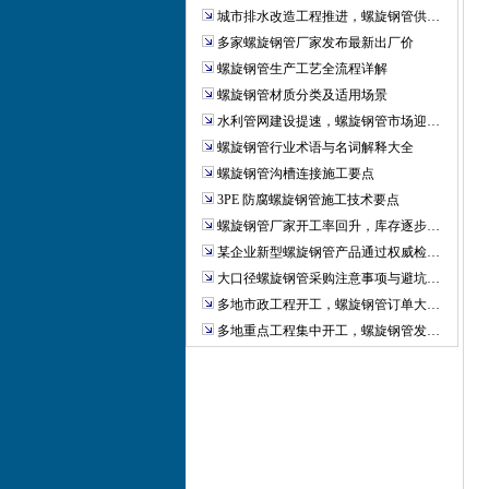
城市排水改造工程推进，螺旋钢管供…
多家螺旋钢管厂家发布最新出厂价
螺旋钢管生产工艺全流程详解
螺旋钢管材质分类及适用场景
水利管网建设提速，螺旋钢管市场迎…
螺旋钢管行业术语与名词解释大全
螺旋钢管沟槽连接施工要点
3PE 防腐螺旋钢管施工技术要点
螺旋钢管厂家开工率回升，库存逐步…
某企业新型螺旋钢管产品通过权威检…
大口径螺旋钢管采购注意事项与避坑…
多地市政工程开工，螺旋钢管订单大…
多地重点工程集中开工，螺旋钢管发…