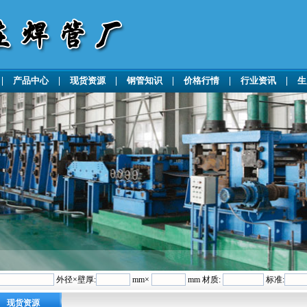
|
产品中心
|
现货资源
|
钢管知识
|
价格行情
|
行业资讯
|
生
外径×壁厚:
mm×
mm 材质:
标准:
现货资源