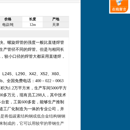
价格
长度
产地
电议/吨
12m
天津
快。螺旋焊管的强度一般比直缝焊管
生产管径不同的焊管。但是与相同长
因此，较小口径的焊管大都采用直缝焊，
245、L290、X42、X52、X60、
Nb。
全国免费电话：400－022－0063
面积为
1.2
万平方米，生产车间
5000
平方
00
多万元，现有员工
288
人，其中技术
多台套，工装
600
多套，能够生产推制
道工厂化制造为一体的专业公司，并
，是将低碳素结构钢或低合金结构钢钢
来制成的，它可以用较窄的带钢生产