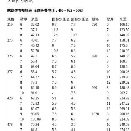
大直径的钢管。
螺旋焊管规格表
全国免费电话：400－022－0063
规格
壁厚
米重
国标水压值
部标水压值
规格
壁厚
米重
219
6
32.02
9.7
7.7
720
6
106.15
7
37.1
11.3
9
7
123.59
8
42.13
12.9
10.3
8
140.97
273
6
40.01
7.7
6.2
9
158.31
7
46.42
9
7.2
10
175.6
8
52.78
10.3
8.3
12
210.02
325
6
47.7
6.5
5.2
820
7
140.85
7
55.4
7.6
6.1
8
160.7
8
63.04
8.7
6.9
9
180.5
377
6
55.4
5.7
4.5
10
200.26
7
64.37
6.7
5.2
11
219.96
8
73.3
7.6
6
12
239.62
9
82.18
8.6
6.8
920
8
180.43
10
91.01
-
7.5
9
202.7
426
6
62.25
5.1
4
10
224.92
7
72.83
5.9
4.6
11
247.22
8
82.97
6.8
5.3
12
269.21
9
93.05
7.6
6
1020
8
200.16
10
103.09
8.5
6.7
9
224.89
478
6
70.34
4.5
3.5
10
249.58
7
81.81
5.3
4.1
11
274.22