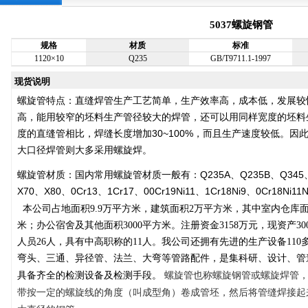
5037螺旋钢管
规格
材质
标准
1120×10
Q235
GB/T9711.1-1997
现货说明
螺旋管特点：直缝焊管生产工艺简单，生产效率高，成本低，发展较
高，能用较窄的坯料生产管径较大的焊管，还可以用同样宽度的坯料
度的直缝管相比，焊缝长度增加30~100%，而且生产速度较低。
大口径焊管则大多采用螺旋焊。
螺旋管材质：
国内常用螺旋管材质一般有：Q235A、Q235B、Q345、L
X70、X80、0Cr13、1Cr17、00Cr19Ni11、1Cr18Ni9、0Cr18Ni11
本公司占地面积
9.9
万平方米，建筑面积
2
万平方米，其中室内仓库
米；办公宿舍及其他面积
3000
平方米。注册资金
3158
万元，现资产
30
人员
26
人，具有中高职称的
11
人。我公司还拥有先进的生产设备
110
弯头、三通、异径管、法兰、大弯等管路配件，是集科研、设计、管
螺旋管也称螺旋钢管或螺旋焊管
具备齐全的检测设备及检测手段。
带按一定的螺旋线的角度（叫成型角）卷成管坯，然后将管缝焊接起