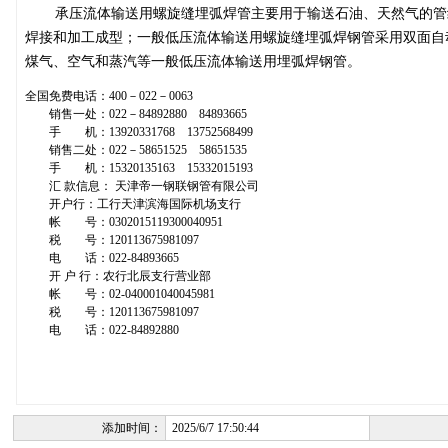
承压流体输送用螺旋缝埋弧焊管主要用于输送石油、天然气的管
焊接和加工成型；一般低压流体输送用螺旋缝埋弧焊钢管采用双面自
煤气、空气和蒸汽等一般低压流体输送用埋弧焊钢管。
全国免费电话：400－022－0063
销售一处：022－84892880 84893665
手 机：13920331768 13752568499
销售二处：022－58651525 58651535
手 机：15320135163 15332015193
汇 款信息： 天津帝一钢联钢管有限公司
开户行：工行天津滨海国际机场支行
帐 号：0302015119300040951
税 号：120113675981097
电 话：022-84893665
开 户 行：农行北辰支行营业部
帐 号：02-040001040045981
税 号：120113675981097
电 话：022-84892880
添加时间：
2025/6/7 17:50:44