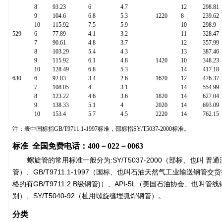
8
93.23
6
4.7
12
298.81
9
104.6
6.8
5.3
1220
8
239.62
10
115.92
7.5
5.9
10
298.9
529
6
77.89
4.1
3.2
11
328.47
7
90.61
4.8
3.7
12
357.99
8
103.29
5.4
4.3
13
387.46
9
115.92
6.1
4.8
1420
10
348.23
10
128.49
6.8
5.3
14
417.18
630
6
92.83
3.4
2.6
1620
12
476.37
7
108.05
4
3.1
14
554.99
8
123.22
4.6
3.6
1820
14
627.04
9
138.33
5.1
4
2020
14
693.09
10
153.4
5.7
4.5
2220
14
762.15
注：表中国标指GB/T9711.1-1997标准，部标指SY/T5037-2000标准。
标准
全国免费电话：400－022－0063
螺旋管的常用标准一般分为:SY/T5037-2000（部标、也叫
管）、GB/T9711.1-1997（国标、也叫石油天然气工业输送钢
格的有GB/T9711.2 B级钢管)）、API-5L（美国石油协会、也叫管
别）、SY/T5040-92（桩用螺旋缝埋弧焊钢管）。
分类