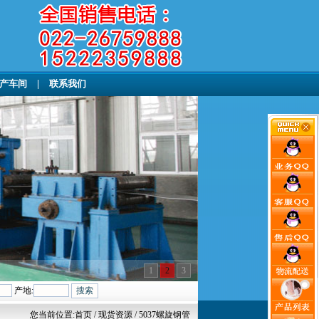
产车间
|
联系我们
1
2
3
产地:
您当前位置:
首页
/ 现货资源 / 5037螺旋钢管