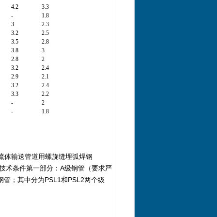
4.2
3.3
-
1.8
3
2.3
3.2
2.5
3.5
2.8
3.8
3
2.8
2
3.2
2.4
2.9
2.1
3.2
2.4
3.3
2.2
-
2
-
1.8
 普通流体输送管道用螺旋缝埋弧焊钢
管交货技术条件第一部分：A级钢管（要求严
线钢管；其中分为PSL1和PSL2两个级