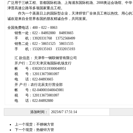
广泛用于三峡工程、首都国际机场、上海浦东国际机场、2008奥运会场馆、中华 
津晋高速公路等多项国家重点工程。
作为一个蒸蒸日上的国际型企业，天津焊管厂全体员工将以热忱、用心的工
诚欢迎来自全世界各国的朋友精诚合作，共同发展。
全国免费电话：400－022－0063
销售一处：022－84892880 84893665
手 机：13920331768 13752568499
销售二处：022－58651525 58651535
手 机：15320135163 15332015193
汇 款信息： 天津帝一钢联钢管有限公司
开户行：工行天津滨海国际机场支行
帐 号：0302015119300040951
税 号：120113675981097
电 话：022-84893665
开 户 行：农行北辰支行营业部
帐 号：02-040001040045981
税 号：120113675981097
电 话：022-84892880
添加时间：
2025/6/7 17:51:14
上一个现货：
不锈钢方管
下一个现货：
热镀锌方管