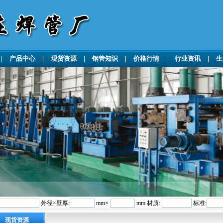
|
产品中心
|
现货资源
|
钢管知识
|
价格行情
|
行业资讯
|
生
外径×壁厚:
mm×
mm 材质:
标准:
现货资源