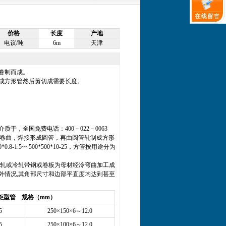
价格
长度
产地
电议/吨
6m
天津
卷制而成。
成方形管然后剪切成需要长度。
介质于，
全国免费电话：400－022－0063
，卷曲，焊接形成圆管，再由圆管轧制成方形
.5~~500*500*10-25，方管按用途分为
热轧或冷轧带钢或卷板为母材经冷弯曲加工成
外情况,其角部尺寸和边部平直度均达到甚至
矩型管 规格（mm）
5
250×150×6～12.0
5
250×100×6～12.0