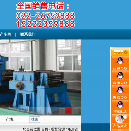
产车间
|
联系我们
1
2
3
产地:
您当前位置:
首页
/ 现货资源 / 矩形管