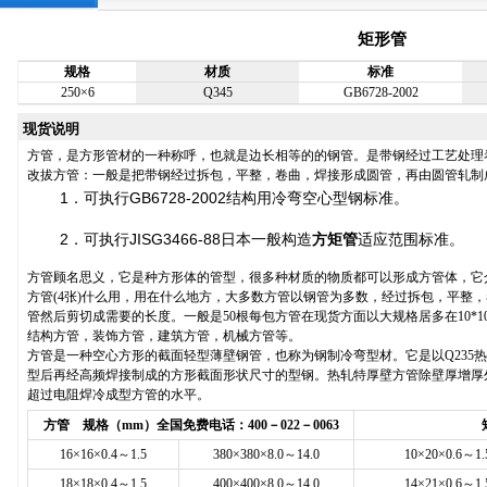
矩形管
规格
材质
标准
250×6
Q345
GB6728-2002
现货说明
方管，是方形管材的一种称呼，也就是边长相等的的钢管。是带钢经过工艺处理
改拔方管：一般是把带钢经过拆包，平整，卷曲，焊接形成圆管，再由圆管轧制
1．可执行GB6728-2002结构用冷弯空心型钢标准。
2．可执行JISG3466-88日本一般构造
方矩管
适应范围标准。
方管顾名思义，它是种方形体的管型，很多种材质的物质都可以形成方管体，它
方管(4张)什么用，用在什么地方，大多数方管以钢管为多数，经过拆包，平整
管然后剪切成需要的长度。一般是50根每包方管在现货方面以大规格居多在10*10*0.8-1
结构方管，装饰方管，建筑方管，机械方管等。
方管是一种空心方形的截面轻型薄壁钢管，也称为钢制冷弯型材。它是以Q235
型后再经高频焊接制成的方形截面形状尺寸的型钢。热轧特厚壁方管除壁厚增厚
超过电阻焊冷成型方管的水平。
方管 规格（mm）
全国免费电话：400－022－0063
16×16×0.4～1.5
380×380×8.0～14.0
10×20×0.6～1.
18×18×0.4～1.5
400×400×8.0～14.0
14×21×0.6～1.