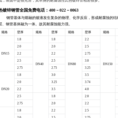
低，表面不是很光滑，其本身的耐腐蚀性比热镀锌管相差很多。
热镀锌钢管
全国免费电话：400－022－0063
钢管基体与熔融的镀液发生复杂的物理、化学反应，形成耐腐蚀的结
层、钢管基体融为一体。故其耐腐蚀能力强。
规格
壁厚
规格
壁厚
规格
壁厚
规格
1.8
1.8
2.2
2.0
2.0
2.5
DN15
2.2
2.2
2.75
2.5
2.5
3.0
DN40
DN80
DN150
2.75
2.75
3.25
1.8
3.0
3.5
2.0
3.25
3.74
DN20
2.2
3.5
4.0
2.5
1.8
2.0
2.75
2.0
2.2
1.8
2.2
2.5
2.0
2.5
2.75