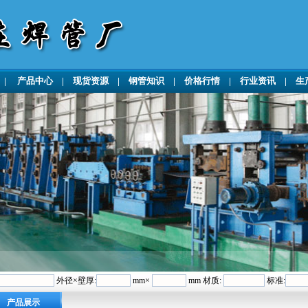
|
产品中心
|
现货资源
|
钢管知识
|
价格行情
|
行业资讯
|
生
外径×壁厚:
mm×
mm 材质:
标准:
产品展示