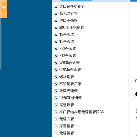
大口径热扩钢管
45无缝管管
进口不锈钢
20G高压锅炉管
T2合金管
T5合金管
P22合金管
P12合金管
WB36合金管
Cr9Mo合金管
螺旋钢管
不锈钢管厂家
天津无缝管
L360直缝钢管
厚壁焊管
小口径结构用无缝钢管|GB8...
无缝方管
厚壁钢管
无缝钢管