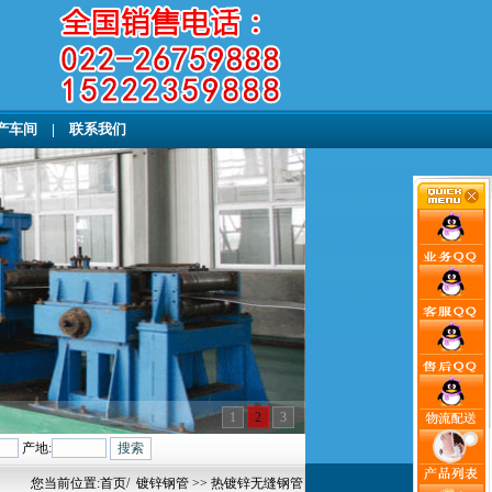
产车间
|
联系我们
1
2
3
产地:
您当前位置:
首页
/
镀锌钢管
>> 热镀锌无缝钢管