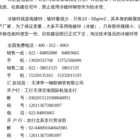
能差。在新建住宅中，禁止使用冷镀锌钢管作为给水管。
冷镀锌就是电镀锌，镀锌量很少，只有10－50g/m2，其本身的耐
产厂家，为了保证质量，大多不采用电镀锌（冷镀）。只有那些规模小、
价格也相对便宜一些。目前建设部已正式下文，淘汰技术落后的冷镀锌管
全国免费电话：400－022－0063
销售一处：022－84892880 84893665
手 机：13920331768 13752568499
销售二处：022－58651525 58651535
手 机：15320135163 15332015193
汇 款信息： 天津帝一钢联钢管有限公司
开户行：工行天津滨海国际机场支行
帐 号：0302015119300040951
税 号：120113675981097
电 话：022-84893665
开 户 行：农行北辰支行营业部
帐 号：02-040001040045981
税 号：120113675981097