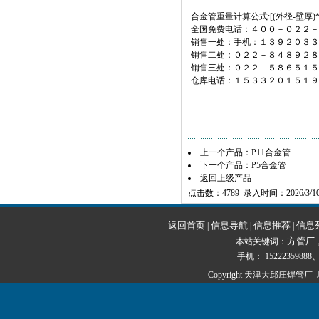
合金管重量计算公式:[(外径-壁厚)*壁厚
全国免费电话：４００－０２２－
销售一处：手机：１３９２０３３
销售二处：０２２－８４８９
销售三处：０２２－５８６５
仓库电话：１５３３２０１５１
上一个产品：
P11合金管
下一个产品：
P5合金管
返回上级产品
点击数：4789 录入时间：2026/3/1
返回首页
信息导航
信息推荐
信息
|
|
|
方管厂
本站关键词：
手机： 15222359888、1
Copyright 天津大邱庄焊