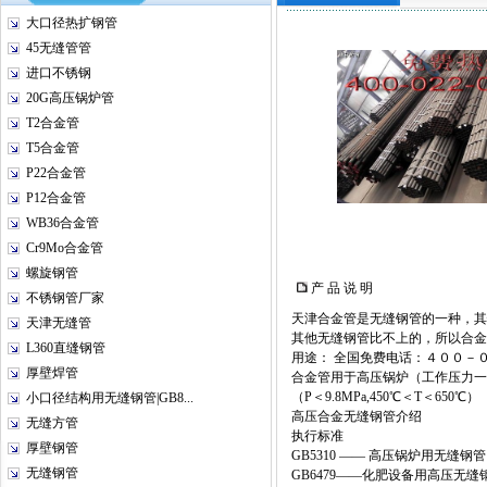
大口径热扩钢管
45无缝管管
进口不锈钢
20G高压锅炉管
T2合金管
T5合金管
P22合金管
P12合金管
WB36合金管
Cr9Mo合金管
螺旋钢管
产 品 说 明
不锈钢管厂家
天津合金管是无缝钢管的一种，其
天津无缝管
其他无缝钢管比不上的，所以合金
L360直缝钢管
用途： 全国免费电话：４００－
厚壁焊管
合金管用于高压锅炉（工作压力一般
（P＜9.8MPa,450℃＜T＜650℃）
小口径结构用无缝钢管|GB8...
高压合金无缝钢管介绍
无缝方管
执行标准
厚壁钢管
GB5310 —— 高压锅炉用无缝钢管
无缝钢管
GB6479——化肥设备用高压无缝