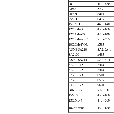
20
410～550
GB5310
20G
20MnG
≥415
25MnG
≥485
15CrMoG
440～640
12Cr2MoG
450～600
12Cr1MoVG
470～640
12Cr2MoWVTiB
540～735
10Cr9Mo1VNb
≥585
ASME SA210
SA210A-1
SA210C
≥485
ASME SA213
SA213 T11
SA213 T12
≥415
SA213 T22
≥415
SA213 T23
≥510
SA213 T91
≥585
SA213 T92
≥620
DIN17175
ST45.8/Ⅲ
15Mo3
450～600
13CrMo44
440～590
10CrMo910
480～630