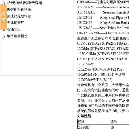
GB9948——石油裂化用高压锅炉
45#无缝钢管|45#无缝钢...
ASTM A213 ——Seamless Ferritic and A
镀锌钢管价格表
ASTM A335 ——Seamless Ferritic Allo
热镀锌无缝钢管
JIS G3458 ——Alloy Steel Pipes (STPA
天津钢管厂
JIS G3462 ——Alloy Steel for Boiler
JIS G3467 ——Steel Tubes for Fired H
石油套管
DIN17175-79Ⅲ——Electrical Resistanc
镀锌钢管报价
主要生产无缝钢管牌号 全国免费
Cr5Mo (STFA25 STPA25 STBA25
15CrMo (STFA22 STPA22 STBA
1.25Cr0.5Mo (STFA23 STPA23 STB
Cr9Mo (STFA26 STPA26 STBA26 T
12Cr1MoV
12Cr2Mo (10CrMo910 T22 P22)
10Cr9Mo1VNb T91 (P91) 合金管
12Cr2MoWVTiB (R102)
合金管具有中空截面，大量用作输
比，在抗弯抗扭强度相同时，重量
车架以及建筑施工中用的钢脚手架
套圈、千斤顶套等，目前已广泛用
按横截面积形状的不同可分为圆管
承受内部或外部径向压力时，受力
力学性能
标准
牌号
GB3087
10