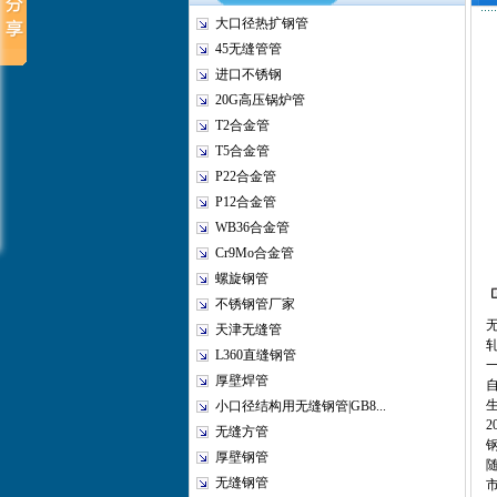
大口径热扩钢管
45无缝管管
进口不锈钢
20G高压锅炉管
T2合金管
T5合金管
P22合金管
P12合金管
WB36合金管
Cr9Mo合金管
螺旋钢管
不锈钢管厂家
天津无缝管
L360直缝钢管
厚壁焊管
自
生
小口径结构用无缝钢管|GB8...
2
无缝方管
钢
厚壁钢管
无缝钢管