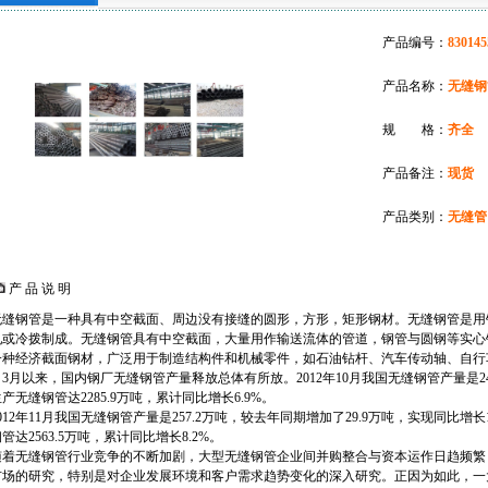
产品编号：
830145
产品名称：
无缝钢
规 格：
齐全
产品备注：
现货
产品类别：
无缝管
产 品 说 明
无缝钢管是一种具有中空截面、周边没有接缝的圆形，方形，矩形钢材。无缝钢管是用
轧或冷拨制成。无缝钢管具有中空截面，大量用作输送流体的管道，钢管与圆钢等实心
一种经济截面钢材，广泛用于制造结构件和机械零件，如石油钻杆、汽车传动轴、自行
3月以来，国内钢厂无缝钢管产量释放总体有所放。2012年10月我国无缝钢管产量是24
产无缝钢管达2285.9万吨，累计同比增长6.9%。
012年11月我国无缝钢管产量是257.2万吨，较去年同期增加了29.9万吨，实现同比增长1
管达2563.5万吨，累计同比增长8.2%。
随着无缝钢管行业竞争的不断加剧，大型无缝钢管企业间并购整合与资本运作日趋频繁
市场的研究，特别是对企业发展环境和客户需求趋势变化的深入研究。正因为如此，一