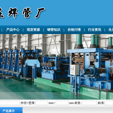
|
产品中心
|
现货资源
|
钢管知识
|
价格行情
|
行业资讯
|
生
外径×壁厚:
mm×
mm 材质:
标准:
产品展示