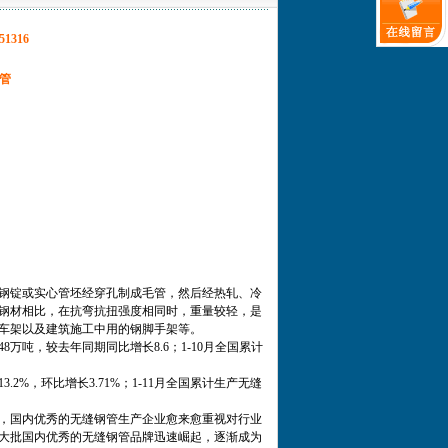
51316
管
钢锭或实心管坯经穿孔制成毛管，然后经热轧、冷
钢材相比，在抗弯抗扭强度相同时，重量较轻，是
车架以及建筑施工中用的钢脚手架等。
8万吨，较去年同期同比增长8.6；1-10月全国累计
3.2%，环比增长3.71%；1-11月全国累计生产无缝
，国内优秀的无缝钢管生产企业愈来愈重视对行业
大批国内优秀的无缝钢管品牌迅速崛起，逐渐成为