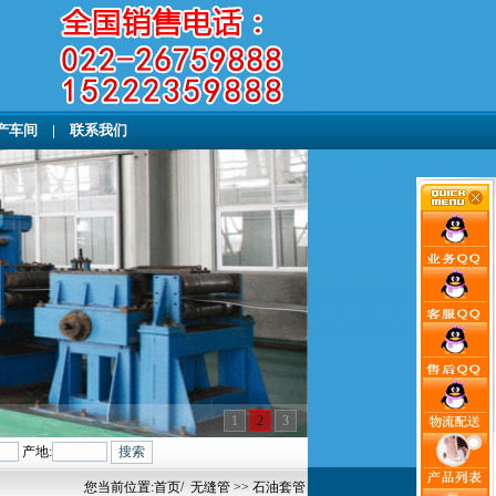
产车间
|
联系我们
1
2
3
产地:
您当前位置:
首页
/
无缝管
>> 石油套管