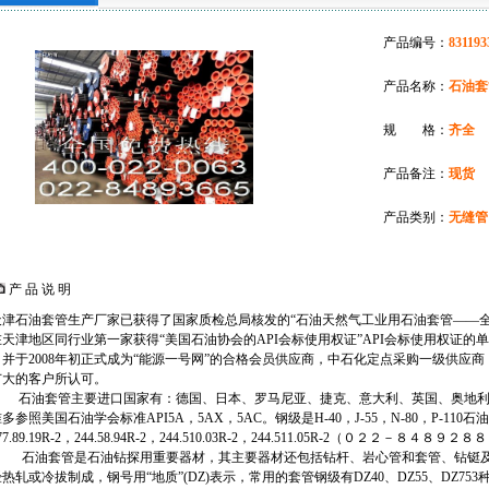
产品编号：
831193
产品名称：
石油套
规 格：
齐全
产品备注：
现货
产品类别：
无缝管
产 品 说 明
天津石油套管生产厂家已获得了国家质检总局核发的“石油天然气工业用石油套管——全
天津地区同行业第一家获得“美国石油协会的API会标使用权证”API会标使用权证的单位，
司并于2008年初正式成为“能源一号网”的合格会员供应商，中石化定点采购一级供应
广大的客户所认可。
石油套管主要进口国家有：德国、日本、罗马尼亚、捷克、意大利、英国、奥地利
多参照美国石油学会标准API5A，5AX，5AC。钢级是H-40，J-55，N-80，P-110石油套管
77.89.19R-2，244.58.94R-2，244.510.03R-2，244.511.05R-2（０２２－８４８９２
石油套管是石油钻探用重要器材，其主要器材还包括钻杆、岩心管和套管、钻铤及
热轧或冷拔制成，钢号用“地质”(DZ)表示，常用的套管钢级有DZ40、DZ55、DZ7