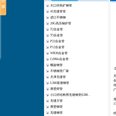
大口径热扩钢管
45无缝管管
进口不锈钢
20G高压锅炉管
T2合金管
T5合金管
P22合金管
P12合金管
WB36合金管
Cr9Mo合金管
螺旋钢管
不锈钢管厂家
天津无缝管
在
L360直缝钢管
厚壁焊管
小口径结构用无缝钢管|GB8...
准
无缝方管
1
厚壁钢管
无缝钢管
经