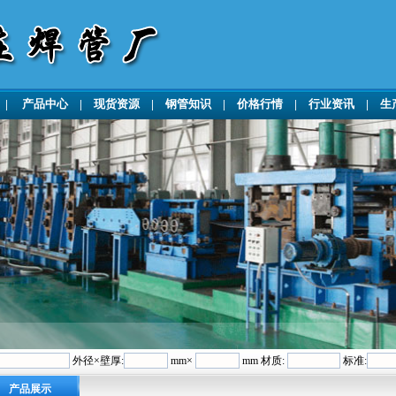
|
产品中心
|
现货资源
|
钢管知识
|
价格行情
|
行业资讯
|
生
外径×壁厚:
mm×
mm 材质:
标准:
产品展示