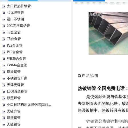
大口径热扩钢管
45无缝管管
进口不锈钢
20G高压锅炉管
T2合金管
T5合金管
P22合金管
P12合金管
WB36合金管
Cr9Mo合金管
螺旋钢管
产 品 说 明
不锈钢管厂家
天津无缝管
热镀锌管
全国免费电话：40
L360直缝钢管
是使熔融金属与铁基体
厚壁焊管
去除钢管表面的氧化铁，酸
小口径结构用无缝钢管|GB8...
热浸镀槽中。热镀锌具有镀
无缝方管
厚壁钢管
锌钢管分热镀锌和电镀
无缝钢管