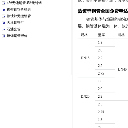
低，表面不是很光滑，其本
45#无缝钢管|45#无缝钢...
镀锌钢管价格表
热镀锌钢管
全国免费电话：4
热镀锌无缝钢管
钢管基体与熔融的镀液
天津钢管厂
层、钢管基体融为一体。故
石油套管
规格
壁厚
规格
镀锌钢管报价
1.8
2.0
DN15
2.2
2.5
DN40
2.75
1.8
2.0
DN20
2.2
2.5
2.75
1.8
2.0