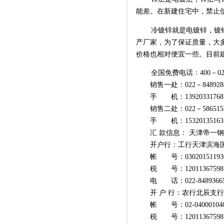
能差。在新建住宅中，禁止
冷镀锌就是电镀锌，镀锌
产厂家，为了保证质量，大
价格也相对便宜一些。目前
全国免费电话：400－022
销售一处：022－848928
手 机：13920331768 
销售二处：022－586515
手 机：15320135163 1
汇 款信息： 天津帝一钢
开户行：工行天津滨海国
帐 号：0302015119300
税 号：120113675981
电 话：022-8489366
开 户 行：农行北辰支行
帐 号：02-0400010400
税 号：120113675981