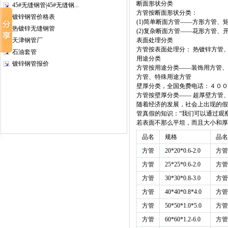
断面形状分类
45#无缝钢管|45#无缝钢...
方管按断面形状分类：
镀锌钢管价格表
(1)简单断面方管——方形方管、
热镀锌无缝钢管
(2)复杂断面方管——花形方管
天津钢管厂
表面处理分类
方管按表面处理分： 热镀锌方管
石油套管
用途分类
镀锌钢管报价
方管按用途分类——装饰用方管、
方管、特殊用途方管
壁厚分类，
全国免费电话：４００
方管按壁厚分类—— 超厚壁方管
随着经济的发展，社会上出现的假
管真假的知识：“我们可以通过观
若表面不那么平坦，而且大小和厚
品名
规格
品名
方管
20*20*0.6-2.0
方管
方管
25*25*0.6-2.0
方管
方管
30*30*0.8-3.0
方管
方管
40*40*0.8*4.0
方管
方管
50*50*1.0*5.0
方管
方管
60*60*1.2-6.0
方管