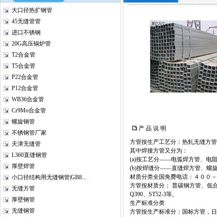
大口径热扩钢管
45无缝管管
进口不锈钢
20G高压锅炉管
T2合金管
T5合金管
P22合金管
P12合金管
WB36合金管
Cr9Mo合金管
螺旋钢管
产 品 说 明
不锈钢管厂家
方管按生产工艺分：热轧无缝方管
天津无缝管
其中焊接方管又分为：
L360直缝钢管
(a)按工艺分——电弧焊方管、电
厚壁焊管
(b)按焊缝分——直缝焊方管、螺
材质分类
全国免费电话：４００－
小口径结构用无缝钢管|GB8...
方管按材质分： 普碳钢方管、低合金方
无缝方管
Q390、ST52-3等。
厚壁钢管
生产标准分类
无缝钢管
方管按生产标准分：国标方管，日